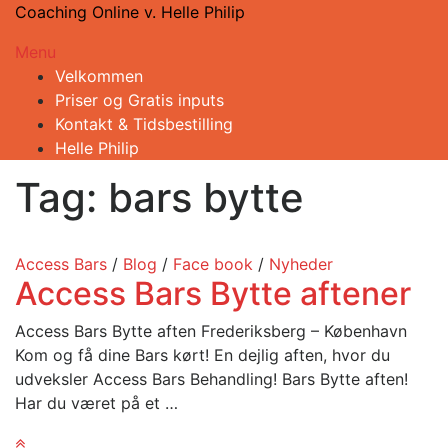
Spring
Coaching Online v. Helle Philip
til
Menu
indhold
Velkommen
Priser og Gratis inputs
Kontakt & Tidsbestilling
Helle Philip
Tag:
bars bytte
Access Bars
/
Blog
/
Face book
/
Nyheder
Access Bars Bytte aftener
Access Bars Bytte aften Frederiksberg – København
Kom og få dine Bars kørt! En dejlig aften, hvor du
udveksler Access Bars Behandling! Bars Bytte aften!
Har du været på et …