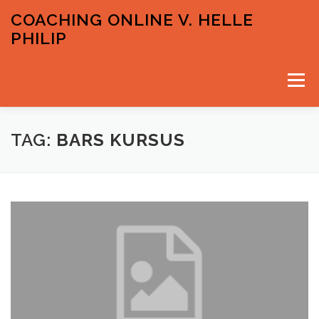
Spring
COACHING ONLINE V. HELLE
til
PHILIP
indhold
Menu
VELKOMMEN
PRISER OG GRATIS INPUTS
TAG:
BARS KURSUS
KONTAKT & TIDSBESTILLING
HELLE PHILIP