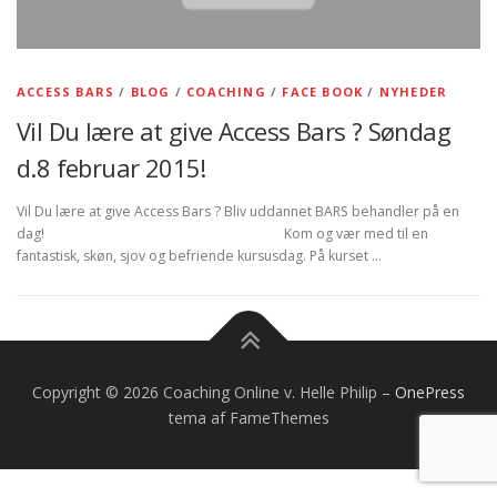
ACCESS BARS
/
BLOG
/
COACHING
/
FACE BOOK
/
NYHEDER
Vil Du lære at give Access Bars ? Søndag
d.8 februar 2015!
Vil Du lære at give Access Bars ? Bliv uddannet BARS behandler på en
dag! Kom og vær med til en
fantastisk, skøn, sjov og befriende kursusdag. På kurset …
Copyright © 2026 Coaching Online v. Helle Philip
–
OnePress
tema af FameThemes