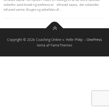
indenfor sund livsstil og wellness er Infrarød sauna, der udsender
infrarød varme. Bruges og anbefales af …
Copyright © 2026 Coaching Online v. Helle Philip
–
OnePress
tema af FameThemes