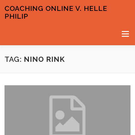
Spring
COACHING ONLINE V. HELLE
til
PHILIP
indhold
Menu
VELKOMMEN
PRISER OG GRATIS INPUTS
TAG:
NINO RINK
KONTAKT & TIDSBESTILLING
HELLE PHILIP