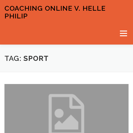
Spring
COACHING ONLINE V. HELLE
til
PHILIP
indhold
Menu
VELKOMMEN
PRISER OG GRATIS INPUTS
TAG:
SPORT
KONTAKT & TIDSBESTILLING
HELLE PHILIP