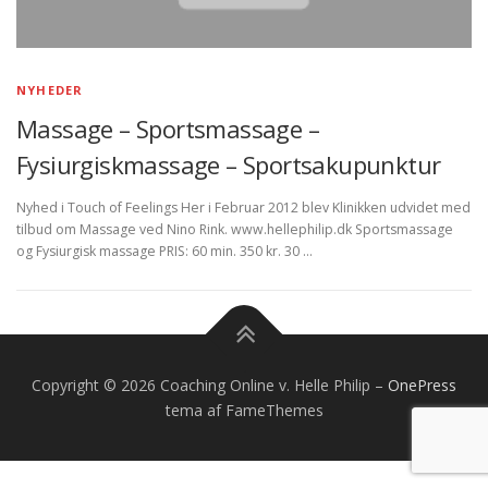
NYHEDER
Massage – Sportsmassage –
Fysiurgiskmassage – Sportsakupunktur
Nyhed i Touch of Feelings Her i Februar 2012 blev Klinikken udvidet med
tilbud om Massage ved Nino Rink. www.hellephilip.dk Sportsmassage
og Fysiurgisk massage PRIS: 60 min. 350 kr. 30 …
Copyright © 2026 Coaching Online v. Helle Philip
–
OnePress
tema af FameThemes