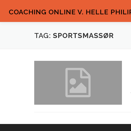
Spring
til
COACHING ONLINE V. HELLE PHILI
indhold
TAG:
SPORTSMASSØR