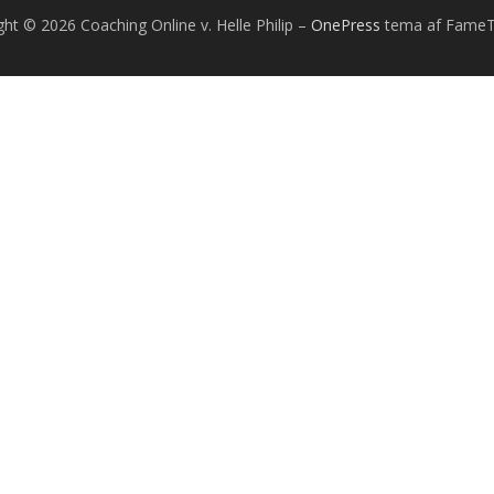
ght © 2026 Coaching Online v. Helle Philip
–
OnePress
tema af Fame