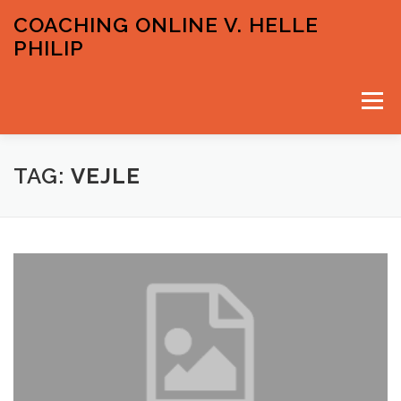
Spring
COACHING ONLINE V. HELLE
til
PHILIP
indhold
Menu
VELKOMMEN
PRISER OG GRATIS INPUTS
TAG:
VEJLE
KONTAKT & TIDSBESTILLING
HELLE PHILIP