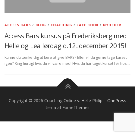
ACCESS BARS
/
BLOG
/
COACHING
/
FACE BOOK
/
NYHEDER
Access Bars kursus på Frederiksberg med
Helle og Lea lørdag d.12. december 2015!
Kunne du tænke dig at lære at give BARS? Eller vil du gerne tage kurset
igen? Ring hurtigt hvis du vil være med! Hvis du har taget kurset før hos …
Copyright © 2026 Coaching Online v. Helle Philip
–
OnePress
tema af FameThemes