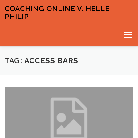
Spring
COACHING ONLINE V. HELLE
til
PHILIP
indhold
Menu
VELKOMMEN
PRISER OG GRATIS INPUTS
TAG:
ACCESS BARS
KONTAKT & TIDSBESTILLING
HELLE PHILIP