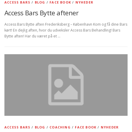
ACCESS BARS
/
BLOG
/
FACE BOOK
/
NYHEDER
Access Bars Bytte aftener
Access Bars Bytte aften Frederiksberg – København Kom og få dine Bars
kørt! En dejlig aften, hvor du udveksler Access Bars Behandling! Bars
Bytte aften! Har du været på et …
ACCESS BARS
/
BLOG
/
COACHING
/
FACE BOOK
/
NYHEDER