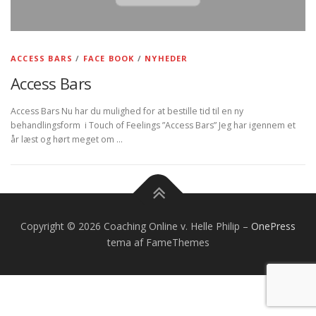
ACCESS BARS
/
FACE BOOK
/
NYHEDER
Access Bars
Access Bars Nu har du mulighed for at bestille tid til en ny
behandlingsform i Touch of Feelings ”Access Bars” Jeg har igennem et
år læst og hørt meget om …
Copyright © 2026 Coaching Online v. Helle Philip
–
OnePress
tema af FameThemes