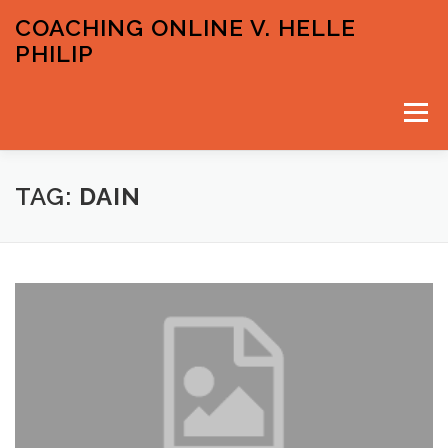
Spring
COACHING ONLINE V. HELLE
til
PHILIP
indhold
Menu
VELKOMMEN
PRISER OG GRATIS INPUTS
TAG:
DAIN
KONTAKT & TIDSBESTILLING
HELLE PHILIP