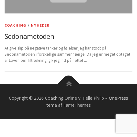
COACHING
/
NYHEDER
Sedonametoden
At give slip på negative tanker og følelser Jeg har stødt på
Sedonametoden i forskellige sammenhænge. Da jeg er meget optaget
af Loven om Tiltrækning, gik jeg ind på nettet …
Copyright © 2026 Coaching Online v. Helle Philip
–
OnePress
tema af FameThemes