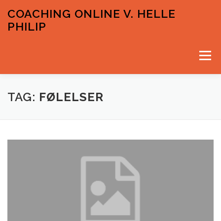
Spring
COACHING ONLINE V. HELLE
til
PHILIP
indhold
Menu
VELKOMMEN
PRISER OG GRATIS INPUTS
TAG:
FØLELSER
KONTAKT & TIDSBESTILLING
HELLE PHILIP